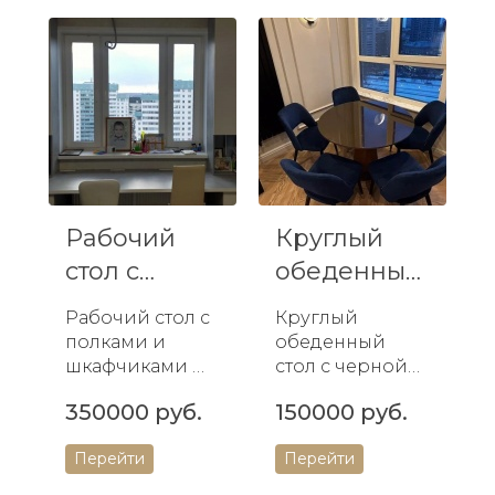
Изготавливаетс
Прочное и
я по
долговечное
индивидуальн
изделие из
ым разм...
натуральной
древесины...
Рабочий
Круглый
стол с
обеденный
полками и
стол с
Рабочий стол с
Круглый
шкафчикам
черной
полками и
обеденный
и
глянц...
шкафчиками —
стол с черной
идеальное
глянцевой
350000 руб.
150000 руб.
решение для
столешницей и
домашнего
синими
Перейти
Перейти
офиса.
стульями —
Прочный
стильное и