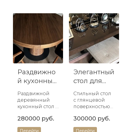
современный
домашнего
дизайн, легко
офиса,
очищается и
объединяющий
устойчив к
стиль и
износу.
функционально
Идеальный в...
сть.
Раздвижно
Элегантный
й кухонный
стол для
стол
дома и
Раздвижной
Стильный стол
офиса
деревянный
с глянцевой
кухонный стол -
поверхностью
стильное и
для дома и
280000 руб.
300000 руб.
функционально
офиса.
е решение для
Высококачестве
Перейти
Перейти