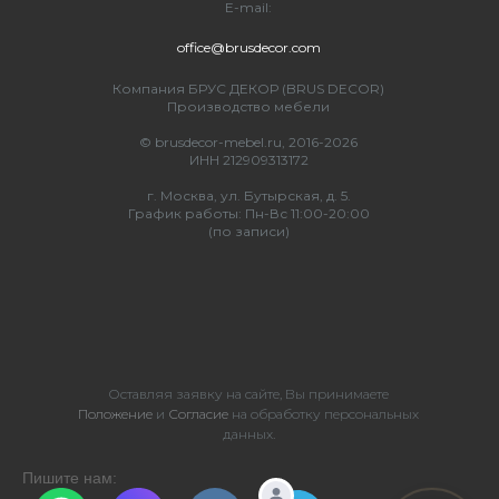
E-mail:
office@brusdecor.com
Компания БРУС ДЕКОР (BRUS DECOR)
Производство мебели
© brusdecor-mebel.ru, 2016-2026
ИНН 212909313172
г. Москва, ул. Бутырская, д. 5.
График работы: Пн-Вс 11:00-20:00
(по записи)
Оставляя заявку на сайте, Вы принимаете
Положение
и
Согласие
на обработку персональных
данных.
Пишите нам: