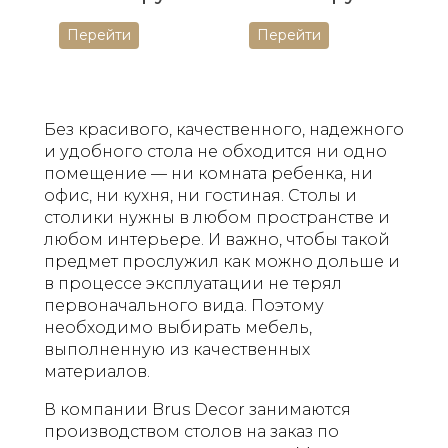
домашнего
Высококачестве
Перейти
Перейти
офиса и учебы.
нное дерево,
Высокое
современный
качество,
дизайн,
долговечность
долговечность.
и элегантный
Идеален для
Без красивого, качественного, надежного
дизайн.
семейных
и удобного стола не обходится ни одно
обедов ...
помещение — ни комната ребенка, ни
офис, ни кухня, ни гостиная. Столы и
столики нужны в любом пространстве и
любом интерьере. И важно, чтобы такой
предмет прослужил как можно дольше и
в процессе эксплуатации не терял
первоначального вида. Поэтому
необходимо выбирать мебель,
выполненную из качественных
материалов.
В компании Brus Decor занимаются
производством столов на заказ по