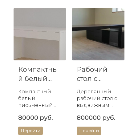
материал,
функционально
вместительные
е решение для
хранилища,
любой кухни
современный
или столовой.
дизайн. С...
Иде...
Компактны
Рабочий
й белый
стол с
письменны
выдвижным
Компактный
Деревянный
й стол с дв...
ящиком
белый
рабочий стол с
для о...
письменный
выдвижным
стол с двумя
ящиком –
80000 руб.
800000 руб.
ящиками
идеальное
идеально
решение для
Перейти
Перейти
подходит для
вашего офиса