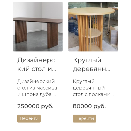
Дизайнерс
Круглый
кий стол из
деревянны
Дуба
й стол с
Дизайнерский
Круглый
полками
стол из массива
деревянный
для...
и шпона дуба —
стол с полками -
сочетание
стильное и
250000 руб.
80000 руб.
элегантности,
функционально
прочности и
е дополнение к
Перейти
Перейти
функционально
вашему
сти.
интерьеру.