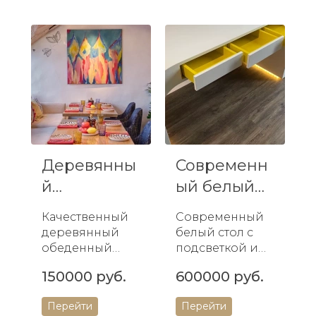
современных
или дома.
интерьеров.
Стильный
Прочный и
дизайн,
стильный, он
прочность, и
предоставляет
просторная
удобное
столешница...
рабочее...
Деревянны
Современн
й
ый белый
обеденный
стол с
Качественный
Современный
стол для
подсветкой
деревянный
белый стол с
кафе/ре...
и...
обеденный
подсветкой и
стол для вашего
вместительным
150000 руб.
600000 руб.
кафе или
и ящиками -
ресторана.
идеальный
Перейти
Перейти
Прочный,
выбор для