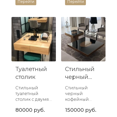
Перейти
Перейти
современном
поверхностью и
дизайне.
металлическим
Идеальное
и ножками.
сочетание
Идеален для
роскоши и
украшения
функционально
интерьера.
сти для вашего
инт...
Туалетный
Стильный
столик
черный
кофейный
Стильный
Стильный
столик с
туалетный
черный
зер...
столик с двумя
кофейный
ящиками
столик с
80000 руб.
150000 руб.
прекрасно
зеркальной
подойдет для
поверхностью -