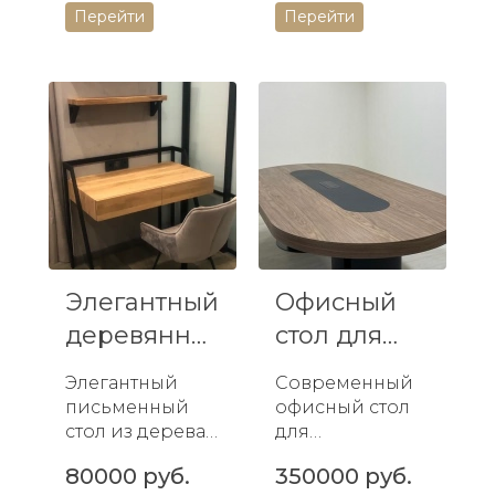
Перейти
Перейти
любой спальни
идеальное
или ванной
дополнение к
комнаты.
вашей
гостиной,
сочетающее
современный
дизайн и
высокое
качество.
Элегантный
Офисный
деревянно-
стол для
металличес
переговоро
Элегантный
Современный
кий пи...
в из дерев...
письменный
офисный стол
стол из дерева
для
и металла с
переговоров из
80000 руб.
350000 руб.
полками –
дерева с