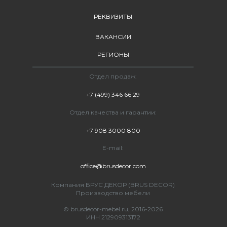
РЕКВИЗИТЫ
ВАКАНСИИ
РЕГИОНЫ
Отдел продаж:
+7 (499) 346 66 29
Отдел качества и гарантии:
+7 908 3000 800
E-mail:
office@brusdecor.com
Компания БРУС ДЕКОР (BRUS DECOR)
Производство мебели
© brusdecor-mebel.ru, 2016-2026
ИНН 212909313172