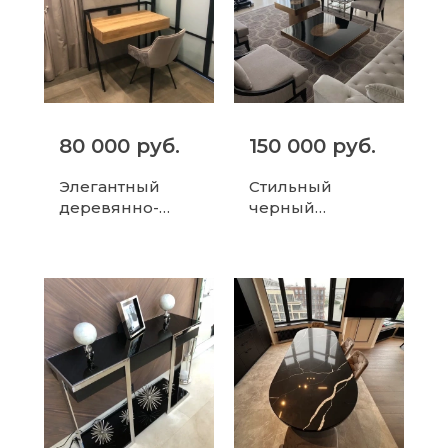
80 000 руб.
150 000 руб.
Элегантный
Стильный
деревянно-
черный
металлический
кофейный
письменный
столик с
стол с
зеркальной
дополнительны
поверхностью
ми полками
для гостиной