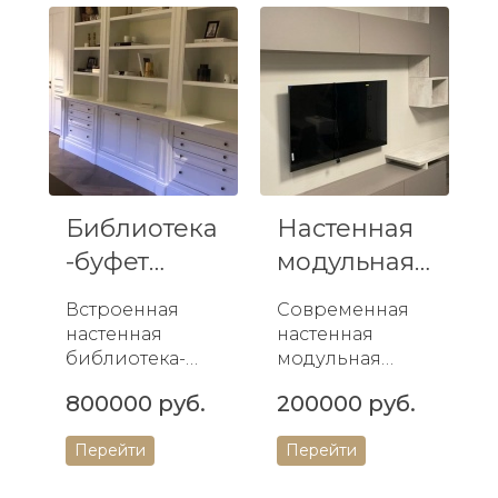
Библиотека
Настенная
-буфет
модульная
встроенная
система для
Встроенная
Современная
в стену б...
гости...
настенная
настенная
библиотека-
модульная
буфет белого
система для
800000 руб.
200000 руб.
цвета с
гостиной в
открытыми
сером матовом
Перейти
Перейти
полками и
цвете.
закрытыми
Идеальное