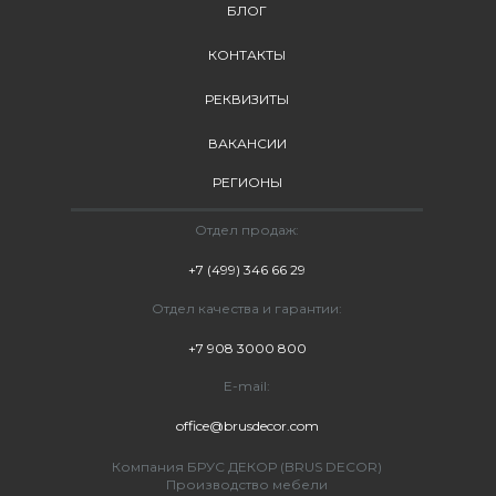
БЛОГ
КОНТАКТЫ
РЕКВИЗИТЫ
ВАКАНСИИ
РЕГИОНЫ
Отдел продаж:
+7 (499) 346 66 29
Отдел качества и гарантии:
+7 908 3000 800
E-mail:
office@brusdecor.com
Компания БРУС ДЕКОР (BRUS DECOR)
Производство мебели