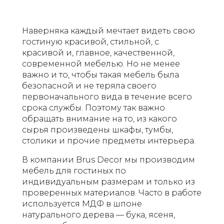
качественных
материалов, эта
стенка легка в
Наверняка каждый мечтает видеть свою
уходе и д...
гостиную красивой, стильной, с
красивой и, главное, качественной,
современной мебелью. Но не менее
важно и то, чтобы такая мебель была
безопасной и не теряла своего
первоначального вида в течение всего
срока службы. Поэтому так важно
обращать внимание на то, из какого
сырья произведены шкафы, тумбы,
столики и прочие предметы интерьера.
В компании Brus Decor мы производим
мебель для гостиных по
индивидуальным размерам и только из
проверенных материалов. Часто в работе
используется МДФ в шпоне
натурального дерева — бука, ясеня,