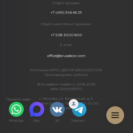
Отдел продаж:
+7 (499) 346 66 29
Отдел качества и гарантии:
+7 908 3000 800
E-mail:
office@brusdecor.com
Компания БРУС ДЕКОР (BRUS DECOR)
Производство мебели
© brusdecor-mebel.ru, 2016-2026
ИНН 212909313172
г. Москва, ул. Бутырская, д. 5.
Пишите нам:
График работы: Пн-Вс 11:00-20:00
(по записи)
WhatsApp
Max
VK
Telegram