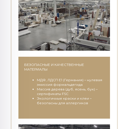
БЕЗОПАСНЫЕ И КАЧЕСТВЕННЫЕ
МАТЕРИАЛЫ
МДФ, ЛДСП E1 (Германия) – нулевая
эмиссия формальдегида
Массив дерева (дуб, ясень, бук) –
сертификаты FSC
Экологичные краски и клеи –
безопасны для аллергиков