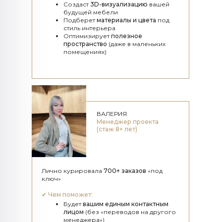
Создаст
3D-визуализацию
вашей
будущей мебели
Подберет
материалы и цвета
под
стиль интерьера
Оптимизирует
полезное
пространство
(даже в маленьких
помещениях)
ВАЛЕРИЯ
Менеджер проекта
(стаж 8+ лет)
Лично курировала
700+ заказов
«под
ключ»
✔
Чем поможет:
Будет
вашим единым контактным
лицом
(без «переводов на другого
менеджера»)