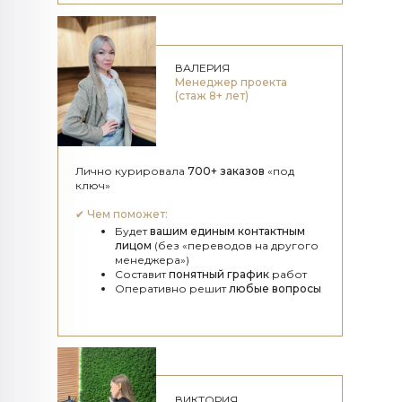
ВАЛЕРИЯ
Менеджер проекта
(стаж 8+ лет)
Лично курировала
700+ заказов
«под
ключ»
✔
Чем поможет:
Будет
вашим единым контактным
лицом
(без «переводов на другого
менеджера»)
Составит
понятный график
работ
Оперативно решит
любые вопросы
ВИКТОРИЯ