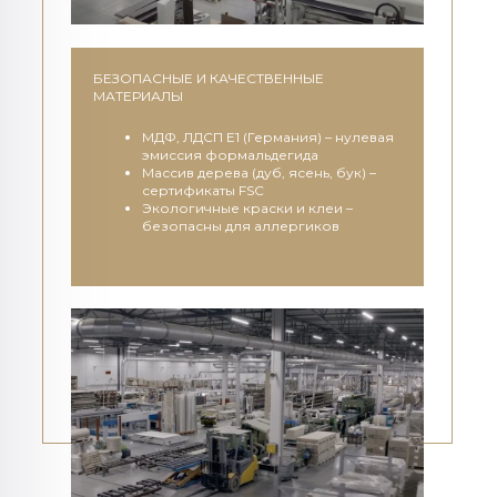
БЕЗОПАСНЫЕ И КАЧЕСТВЕННЫЕ
МАТЕРИАЛЫ
МДФ, ЛДСП E1 (Германия) – нулевая
эмиссия формальдегида
Массив дерева (дуб, ясень, бук) –
сертификаты FSC
Экологичные краски и клеи –
безопасны для аллергиков