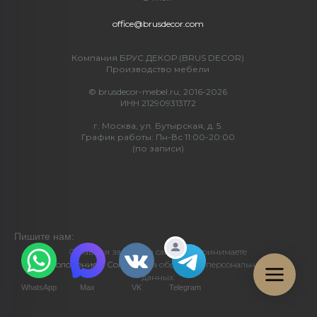
office@brusdecor.com
Компания БРУС ДЕКОР (BRUS DECOR)
Производство мебели
© brusdecor-mebel.ru, 2016-2026
ИНН 212909313172
г. Москва, ул. Бутырская, д. 5.
График работы: Пн-Вс 11:00-20:00
(по записи)
Пишите нам:
Оставляя заявку на сайте, Вы принимаете
Положение
и
Согласие
на обработку персональных
данных.
WhatsApp
Max
VK
Telegram