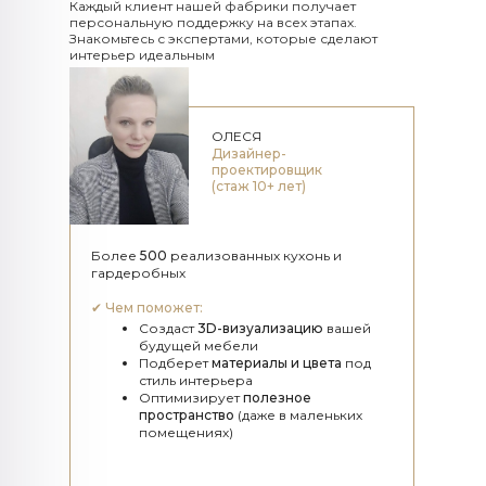
Каждый клиент нашей фабрики получает
персональную поддержку на всех этапах.
Знакомьтесь с экспертами, которые сделают
интерьер идеальным
ОЛЕСЯ
Дизайнер-
проектировщик
(стаж 10+ лет)
Более
500
реализованных кухонь и
гардеробных
✔
Чем поможет:
Создаст
3D-визуализацию
вашей
будущей мебели
Подберет
материалы и цвета
под
стиль интерьера
Оптимизирует
полезное
пространство
(даже в маленьких
помещениях)