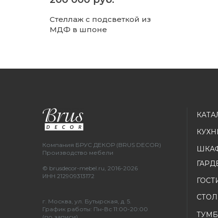
Стеллаж с подсветкой из
МДФ в шпоне
КАТА
КУХН
Компания БРУС ДЕКОР (BRUS DECOR)
ШКА
Производство мебели
ГАРД
© brusdecor-mebel.ru, 2016-2026
ИНН 212909313172
ГОСТ
СТО
г. Москва, ул. Бутырская, д. 5.
График работы: Пн-Вс 11:00-20:00
ТУМБ
(по записи)