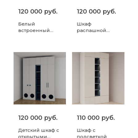
120 000 руб.
120 000 руб.
Белый
Шкаф
встроенный
распашной
шкаф с
современного
множеством
дизайна с
секций для
серыми
хранения
дверями и
золотыми
ручками
120 000 руб.
110 000 руб.
Детский шкаф с
Шкаф с
открытыми
подсветкой