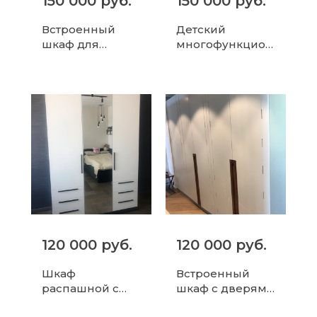
150 000 руб.
150 000 руб.
Встроенный
Детский
шкаф для
многофункцион
спальни в
альный шкаф-
бирюзовом
домик с
цвете
системой
хранения
120 000 руб.
120 000 руб.
Шкаф
Встроенный
распашной с
шкаф с дверями
зеркалом и
без ручек