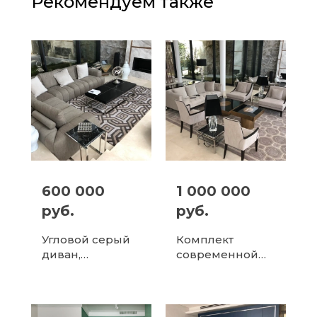
Рекомендуем также
600 000
1 000 000
руб.
руб.
Угловой серый
Комплект
диван,
современной
современный
гостиной
дизайн и
мебели с
максимальный
дизайнерским
комфорт
журнальным