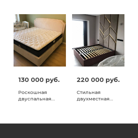
современный
Комфорт и стиль
дизайн, цвет
в одном
терракота.
130 000 руб.
220 000 руб.
Роскошная
Стильная
двуспальная
двухместная
кровать с
кровать с
мягким
мягким
изголовьем
изголовьем и
декоративными
элементами