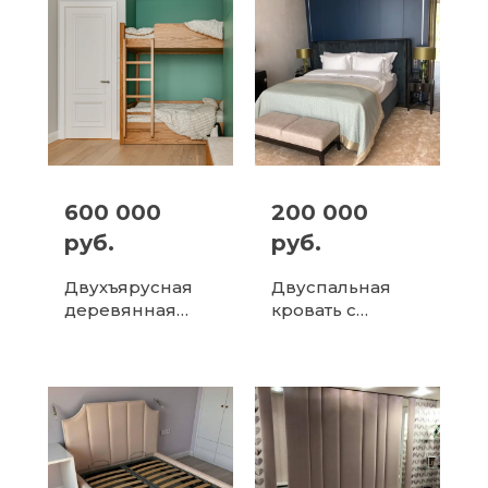
столиком и мяг...
600 000
200 000
руб.
руб.
Двухъярусная
Двуспальная
деревянная
кровать с
кровать для
мягким
детской
изголовьем
комнаты