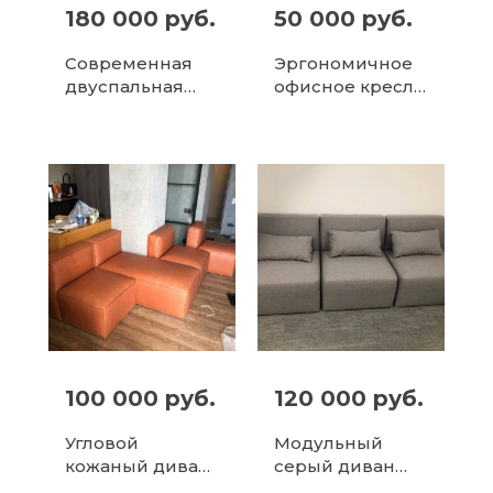
180 000 руб.
50 000 руб.
Современная
Эргономичное
двуспальная
офисное кресло
кровать с
в классическом
мягким
коричневом
изголовьем
цвете
100 000 руб.
120 000 руб.
Угловой
Модульный
кожаный диван
серый диван
трансформер,
для гостиной -