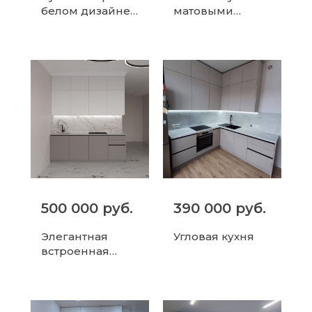
белом дизайне
матовыми
с мраморной
черными
столешницей
фасадами и
деревянными
акцентами
500 000 руб.
390 000 руб.
Элегантная
Угловая кухня
встроенная
кухня с
мраморным
фартуком и
серыми