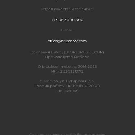
Отдел качества и гарантии:
+7 908 3000 800
E-mail:
office@brusdecor.com
Компания БРУС ДЕКОР (BRUS DECOR)
Производство мебели
© brusdecor-mebel.ru, 2016-2026
ИНН 212909313172
г. Москва, ул. Бутырская, д. 5.
График работы: Пн-Вс 11:00-20:00
(по записи)
Оставляя заявку на сайте, Вы принимаете