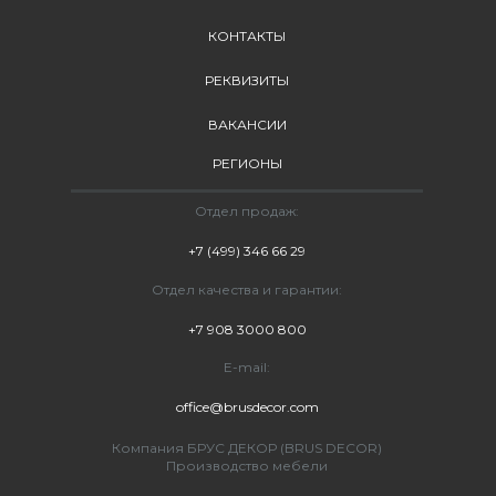
КОНТАКТЫ
РЕКВИЗИТЫ
ВАКАНСИИ
РЕГИОНЫ
Отдел продаж:
+7 (499) 346 66 29
Отдел качества и гарантии:
+7 908 3000 800
E-mail:
office@brusdecor.com
Компания БРУС ДЕКОР (BRUS DECOR)
Производство мебели