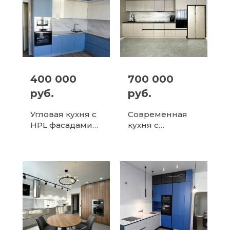
400 000
700 000
руб.
руб.
Угловая кухня с
Современная
HPL фасадами
кухня с
из пластика в
фрезерованным
Балашихе
и фасадами
МДФ в эмали в
Волоколамске