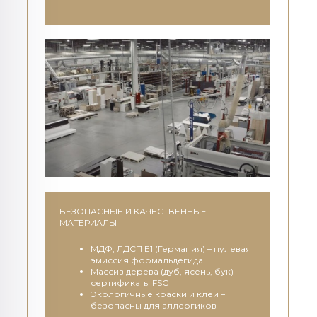
БЕЗОПАСНЫЕ И КАЧЕСТВЕННЫЕ
МАТЕРИАЛЫ
МДФ, ЛДСП E1 (Германия) – нулевая
эмиссия формальдегида
Массив дерева (дуб, ясень, бук) –
сертификаты FSC
Экологичные краски и клеи –
безопасны для аллергиков