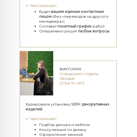
✔
Чем поможет:
Будет
вашим единым контактным
лицом
(без «переводов на другого
менеджера»)
Составит
понятный график
работ
Оперативно решит
любые вопросы
ВИКТОРИЯ
Специолист отдела
продаж
(стаж 5+ лет)
Курировала установку 5
00+ декоративных
изделий
✔
Чем поможет:
Подбор декора и мебели
Консультация по дизану
Оформление заказов