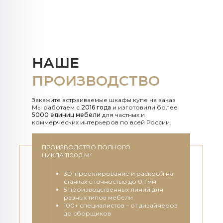
НАШЕ
ПРОИЗВОДСТВО
Закажите встраиваемые шкафы купе на заказ
Мы работаем с
2016 года
и изготовили более
5000 единиц мебели
для частных и
коммерческих интерьеров по всей России.
ПРОИЗВОДСТВО ПОЛНОГО
ЦИКЛА 11000 М²
3D-проектирование и раскрой на
станках с точностью до 0,1 мм
5 производственных линий для
разных типов мебели
100+ специалистов – от дизайнеров
до сборщиков