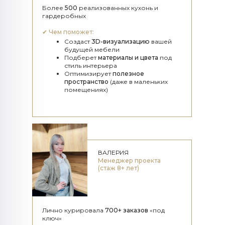
Более
500
реализованных кухонь и
гардеробных
✔
Чем поможет:
Создаст
3D-визуализацию
вашей
будущей мебели
Подберет
материалы и цвета
под
стиль интерьера
Оптимизирует
полезное
пространство
(даже в маленьких
помещениях)
ВАЛЕРИЯ
Менеджер проекта
(стаж 8+ лет)
Лично курировала
700+ заказов
«под
ключ»