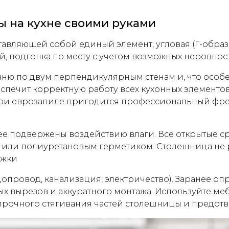
ы на кухне своими руками
авляющей собой единый элемент, угловая (Г-образн
й, подгонка по месту с учетом возможных неровност
ню по двум перпендикулярным стенам и, что особенн
печит корректную работу всех кухонных элементов.
 При еврозапиле пригодится профессиональный фр
е подвержены воздействию влаги. Все открытые ср
или полиуретановым герметиком. Столешница не р
яжки
допровод, канализация, электричество). Заранее оп
 вырезов и аккуратного монтажа. Используйте ме
 прочного стягивания частей столешницы и предот