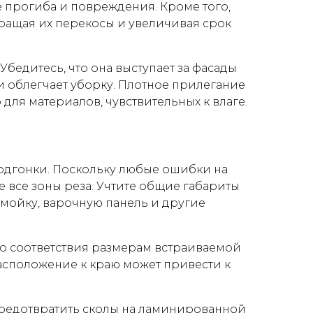
е прогиба и повреждения. Кроме того,
ращая их перекосы и увеличивая срок
бедитесь, что она выступает за фасады
 и облегчает уборку. Плотное прилегание
для материалов, чувствительных к влаге.
подгонки. Поскольку любые ошибки на
е все зоны реза. Учтите общие габариты
 мойку, варочную панель и другие
го соответствия размерам встраиваемой
 расположение к краю может привести к
 предотвратить сколы на ламинированной