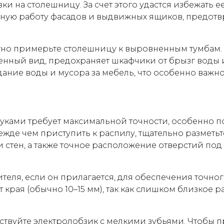
и на столешницу. За счет этого удастся избежать е
ную работу фасадов и выдвижных ящиков, предотв
но примерьте столешницу к выровненным тумбам. У
ршенный вид, предохраняет шкафчики от брызг воды
ние воды и мусора за мебель, что особенно важно 
руками требует максимальной точности, особенно 
жде чем приступить к распилу, тщательно разметьт
 стен, а также точное расположение отверстий под
теля, если он прилагается, для обеспечения точно
от края (обычно 10–15 мм), так как слишком близкое
йствуйте электролобзик с мелкими зубьями. Чтобы