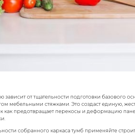
ю зависит от тщательности подготовки базового о
угом мебельными стяжками. Это создаст единую, же
ак как предотвращает перекосы и деформацию пан
и.
ности собранного каркаса тумб применяйте строи