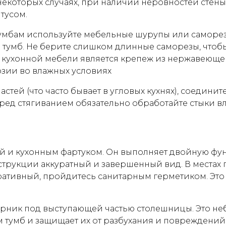
некоторых случаях, при наличии неровностей стены,
тусом.
умбам используйте мебельные шурупы или саморез
 тумб. Не берите слишком длинные саморезы, чтоб
кухонной мебели является крепеж из нержавеющей
озии во влажных условиях
астей (что часто бывает в угловых кухнях), соедин
ред стягиванием обязательно обработайте стыки в
 и кухонным фартуком. Он выполняет двойную фу
онструкции аккуратный и завершенный вид. В местах
оративный, пройдитесь санитарным герметиком. Это
орник под выступающей частью столешницы. Это н
 тумб и защищает их от разбухания и повреждений