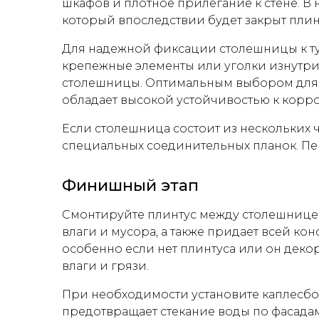
шкафов и плотное прилегание к стене. В 
который впоследствии будет закрыт плин
Для надежной фиксации столешницы к т
крепежные элементы или уголки изнутри
столешницы. Оптимальным выбором для 
обладает высокой устойчивостью к корр
Если столешница состоит из нескольких ч
специальных соединительных планок. Пе
Финишный этап
Смонтируйте плинтус между столешницей
влаги и мусора, а также придает всей к
особенно если нет плинтуса или он дек
влаги и грязи.
При необходимости установите каплесб
предотвращает стекание воды по фасадам